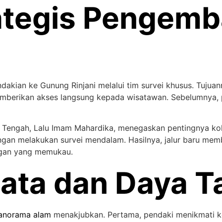
trategis Pengem
ian ke Gunung Rinjani melalui tim survei khusus. Tujuan
 memberikan akses langsung kepada wisatawan. Sebelumnya
 Tengah, Lalu Imam Mahardika, menegaskan pentingnya ko
ngan melakukan survei mendalam. Hasilnya, jalur baru me
gan yang memukau.
ata dan Daya Ta
anorama alam
menakjubkan. Pertama, pendaki menikmati ko