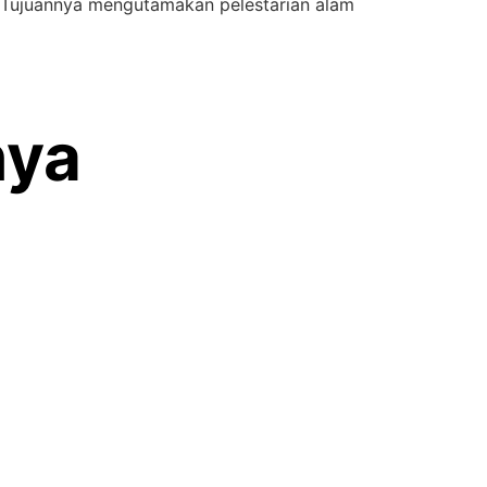
. Tujuannya mengutamakan pelestarian alam
nya